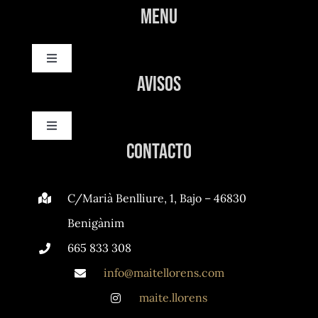
Menu
Toggle
Navigation
Avisos
Inicio
Toggle
Nosotros
Navigation
Contacto
Política de privacidad
Servicios
C/Marià Benlliure, 1, Bajo – 46830
Ley de cookies
Benigànim
Galería
665 833 308
Condiciones de uso
info@maitellorens.com
maite.llorens
Accesibilidad