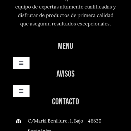
equipo de expertas altamente cualificadas y
disfrutar de productos de primera calidad
que aseguran resultados excepcionales.
Menu
Toggle
Navigation
Avisos
Inicio
Toggle
Nosotros
Navigation
Contacto
Política de privacidad
Servicios
C/Marià Benlliure, 1, Bajo – 46830
Ley de cookies